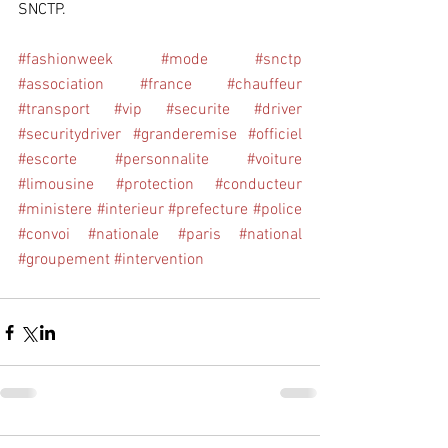
SNCTP.
#fashionweek
#mode
#snctp
#association
#france
#chauffeur
#transport
#vip
#securite
#driver
#securitydriver
#granderemise
#officiel
#escorte
#personnalite
#voiture
#limousine
#protection
#conducteur
#ministere
#interieur
#prefecture
#police
#convoi
#nationale
#paris
#national
#groupement
#intervention