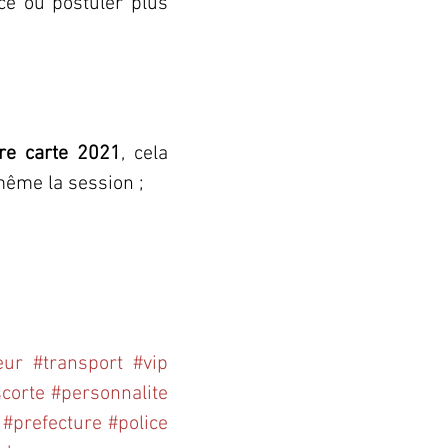
ce ou postuler plus 
re carte 2021
, cela 
même la session ;
eur
#transport
#vip
corte
#personnalite
#prefecture
#police