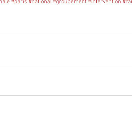
nale
#paris
#national
#groupement
#intervention
#ra