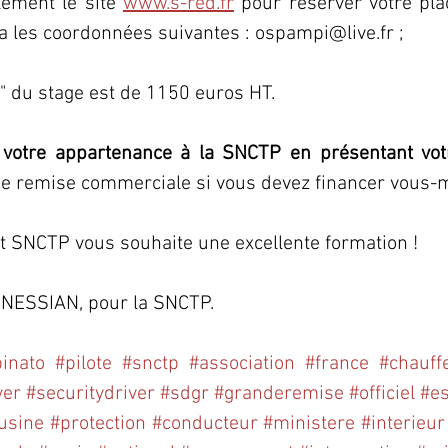
ement le site 
www.s-red.fr
 pour réserver votre pla
a les coordonnées suivantes : ospampi@live.fr ;
ic" du stage est de 1150 euros HT.
 votre appartenance à la SNCTP en présentant vot
ne remise commerciale si vous devez financer vous-
 SNCTP vous souhaite une excellente formation !
NESSIAN, pour la SNCTP.
inato
#pilote
#snctp
#association
#france
#chauff
ver
#securitydriver
#sdgr
#granderemise
#officiel
#es
usine
#protection
#conducteur
#ministere
#interieur