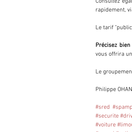
Consultez égal
rapidement, vi
Le tarif "publ
Précisez bien
vous offrira u
Le groupement
Philippe OHAN
#sred
#spamp
#securite
#dri
#voiture
#limo