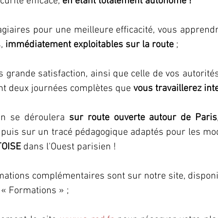
urité efficace,
 en étant totalement autonome !
agiaires pour une meilleure efficacité, vous appre
, 
immédiatement exploitables sur la route
 ;
s grande satisfaction, ainsi que celle de vos autorité
ant deux journées complètes que
 vous travaillerez i
on se déroulera 
sur route ouverte autour de Paris
TOISE 
dans l'Ouest parisien !
mations complémentaires sont sur notre site, disponi
 « Formations » ;