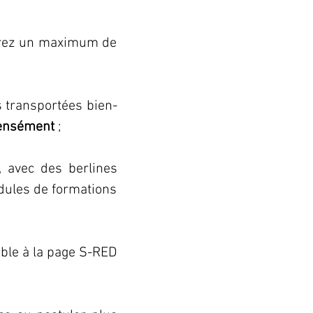
ndrez un maximum de 
s transportées bien-
ntensément
 ;
, avec des berlines 
automatiques, puis sur un tracé pédagogique adaptés pour les modules de formations 
ble à la page S-RED 