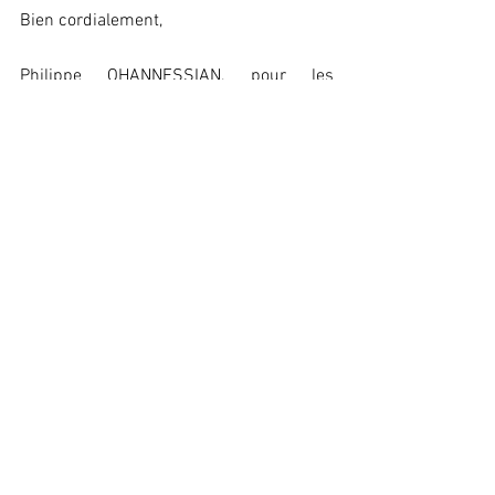
Bien cordialement,
Philippe OHANNESSIAN, pour les 
adhérents de la SNCTP
Commentaires
Rédigez un commentaire...