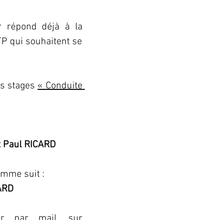
er répond déjà à la 
 qui souhaitent se 
s stages 
« Conduite 
t Paul RICARD
comme suit :
CARD
ier par mail
, sur 