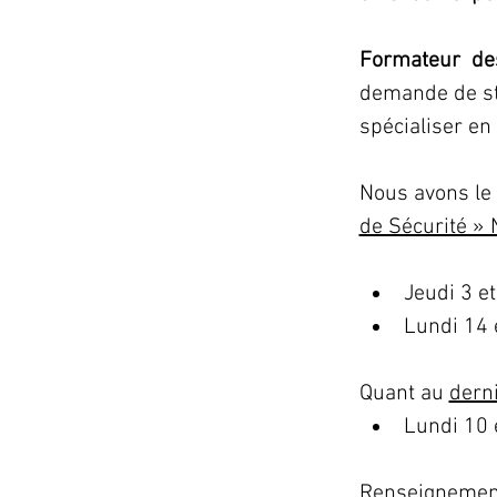
Formateur des
demande de st
spécialiser en 
Nous avons le 
de Sécurité » 
Jeudi 3 et
Lundi 14 
Quant au 
derni
Lundi 10 
Renseigneme