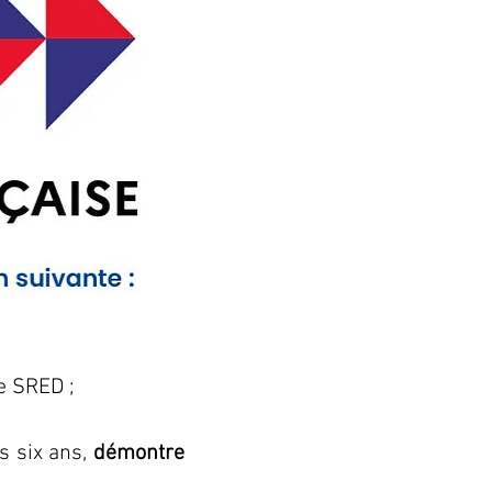
e SRED ;
 six ans, 
démontre 